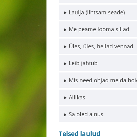
Laulja (lihtsam seade)
Me peame looma sillad
Üles, üles, hellad vennad
Leib jahtub
Mis need ohjad meida hoi
Allikas
Sa oled ainus
Teised laulud