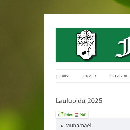
Skip
to
content
Forestalia meeskoori koduleht
Forestalia
KOORIST
LIIKMED
DIRIGENDID
Laulupidu 2025
Munamäel