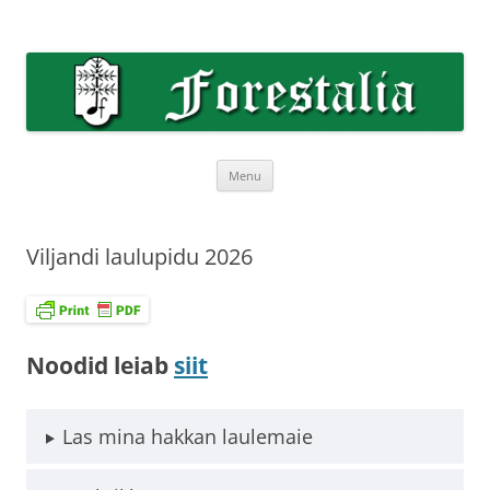
Skip
to
Forestalia
content
Forestalia meeskoori koduleht
Menu
Viljandi laulupidu 2026
Noodid leiab
siit
Las mina hakkan laulemaie