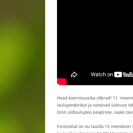
Head koorimuusika sõbrad! 11. novembr
laulupeokirikut ja soovivad üldsuse tä
Eesti üldlaulupeo peaproov, saaks taa
Forestalial on au laulda 15 meeskoori