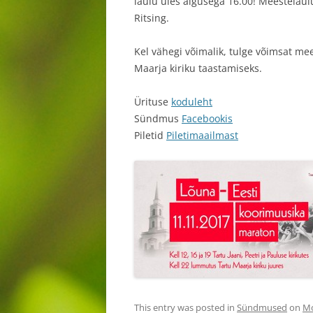
laulu üles algusega 16.00! Meestelaul
Ritsing.
Kel vähegi võimalik, tulge võimsat me
Maarja kiriku taastamiseks.
Ürituse
koduleht
Sündmus
Facebookis
Piletid
Piletimaailmast
This entry was posted in
Sündmused
on
Mo