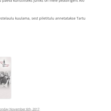
u päeva kunstiliseks juhiks on meie peadirigent Alo
estelaulu kuulama, sest piletitulu annetatakse Tartu
nday November 6th, 2017
.