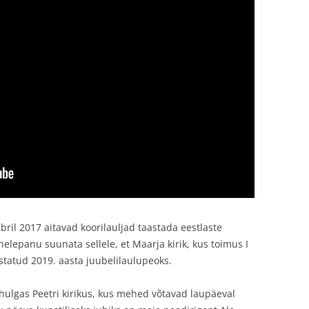
il 2017 aitavad koorilauljad taastada eestlaste
helepanu suunata sellele, et Maarja kirik, kus toimus I
statud 2019. aasta juubelilaulupeoks.
 hulgas Peetri kirikus, kus mehed võtavad laupäeval